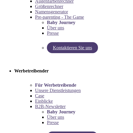
Augenfarbenrechner
Größenrechner
Namensgenerator
Pre-parenting - The Game
Baby Journey
Über uns
Presse
Kontaktieren Sie uns
Testen Sie unseren Schwangerschaftsrechner!
Testen Sie das Pre-Parenting-Spiel!
Werbetreibender
Für Werbetreibende
Unsere Dienstleistungen
Case
Einblicke
B2B-Newsletter
Baby Journey
Über uns
Presse