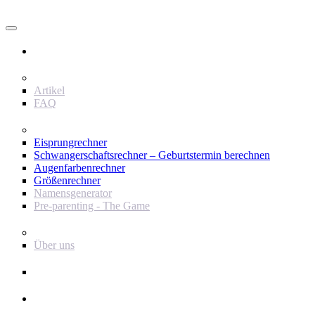
Nutzer
Inhalt
Artikel
FAQ
Werkzeuge
Eisprungrechner
Schwangerschaftsrechner – Geburtstermin berechnen
Augenfarbenrechner
Größenrechner
Namensgenerator
Pre-parenting - The Game
Baby Journey
Über uns
Support
Werbetreibender