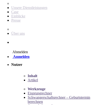
Für Werbetreibende
Unsere Dienstleistungen
Case
Einblicke
Presse
Baby Journey
Über uns
Kontakt
Abmelden
Anmelden
Nutzer
Inhalt
Artikel
Werkzeuge
Eisprungrechner
Schwangerschaftsrechner – Geburtstermin
berechnen