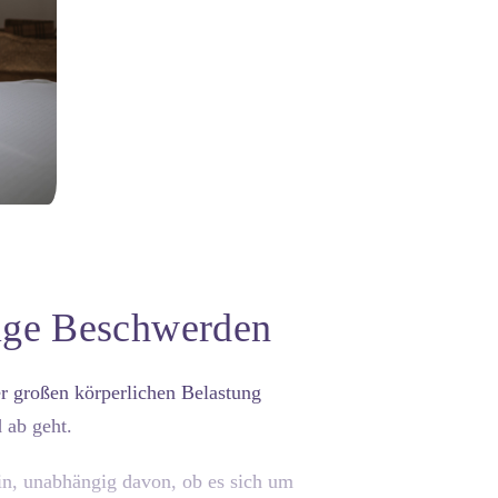
fige Beschwerden
er großen körperlichen Belastung
 ab geht.
n, unabhängig davon, ob es sich um