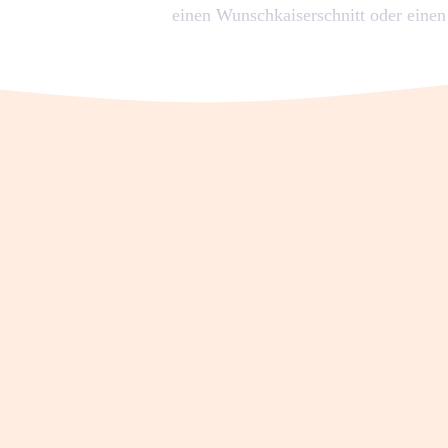
einen Wunschkaiserschnitt oder einen 
Lies zunächst gerne unseren Artikel
In diesem Guide:
Nach der Operation
Die Kaiserschnittnarbe
Vaginalblutungen
Nachwehen
Stillen und Milchbildung
Schlafentzug
Gebärmuttervorfall
Harnwegsinfektion
Babyblues und Wochenbettdepres
Urinieren und Stuhlgang nach ein