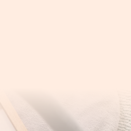
t und dir etwas übel ist. Die
mengezogen hat. Sie wird zudem
einigen Fällen bleibt der Katheter
m selben Tag heraus.
chmal länger, weh tun. Es ist
h überprüft wird. Dir werden in der
station zu bleiben, in einigen Fällen
ren hast, es dem Baby nicht gut geht,
tehen. Bewegung ist wichtig für die
, mit dem Kinderwagen spazieren
n verzichten. Schweres Heben, das