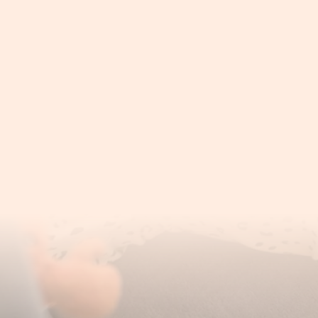
Rektusdiastase
Wenn du während deines Kaiserschnitts
Hebamme wird deinen Bauch abtasten 
sicherstellen, dass du nicht zu viel 
während der Operation über Nacht ein
Schmerzen nach Kaiserschnitt sind n
jedoch wichtig, dass du dich jeden Ta
ersten Zeit Schmerzmittel angeboten. 
sogar länger. Möglicherweise musst d
eine Infektion im Mutterleib auftritt 
Am selben Tag oder am Tag nach deine
Heilung und dafür, dass der Darm na
gehen, das Baby und die Babyschale t