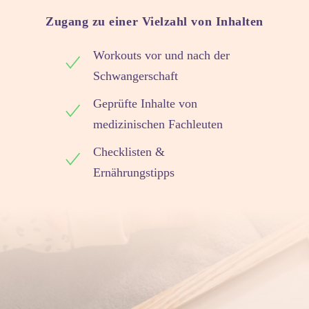
Zugang zu einer Vielzahl von Inhalten
 sediert wirst, ist es normal, dass du dich danach müde fühls
Workouts vor und nach der
und sicherstellen, dass sich die Gebärmutter richtig zusam
Schwangerschaft
aus der Vagina oder aus der Wunde an deinem Bauch blutest. In 
Geprüfte Inhalte von
geführt, in anderen Fällen nimmt die Hebamme ihn bereits a
medizinischen Fachleuten
ormal und die Wunde am Bauch kann für ein paar Wochen, man
Checklisten &
g besser und besser fühlst und die Bandage regelmäßig ärztlic
Ernährungstipps
Es ist üblich, nach Kaiserschnitt 1-2 Tage auf der Entbindungs
u länger bleiben, wenn du während der Geburt viel Blut verlo
oder wenn Stillschwierigkeiten bestehen.
r Operation wird dir geholfen, dich aufzurichten und aufzus
ch der Operation wieder in Schwung kommt. Treppen steigen
ragen – auf all das musst du keinesfalls aus Heilungsgründe