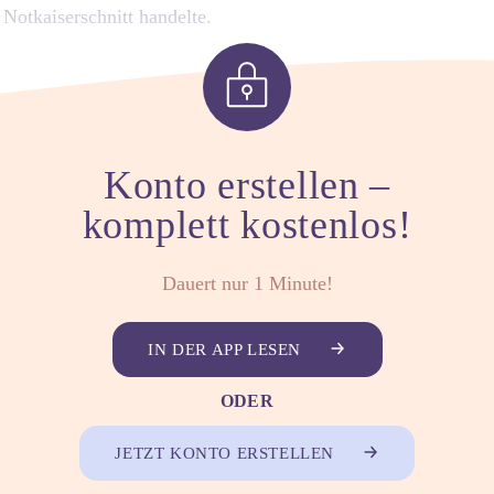
Notkaiserschnitt handelte.
 „So verläuft ein Kaiserschnitt“
Konto erstellen –
komplett kostenlos!
Dauert nur 1 Minute!
IN DER APP LESEN
ODER
sion
JETZT KONTO ERSTELLEN
er Geburt