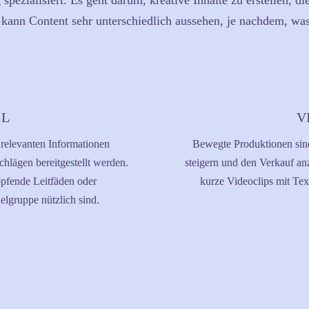
spezialisiert. Es geht darum, kreative Inhalte zu erstellen,
kann Content sehr unterschiedlich aussehen, je nachdem, was
EL
V
relevanten Informationen
Bewegte Produktionen sind
chlägen bereitgestellt werden.
steigern und den Verkauf an
öpfende Leitfäden oder
kurze Videoclips mit Tex
ielgruppe nützlich sind.