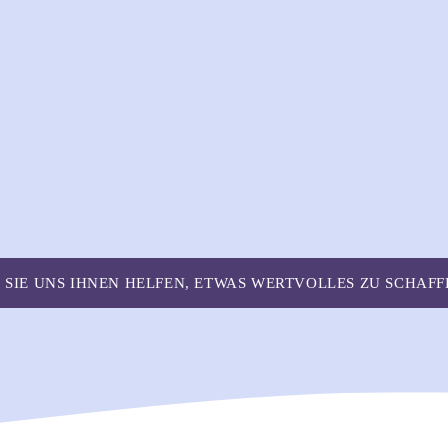
 SIE UNS IHNEN HELFEN, ETWAS WERTVOLLES ZU SCHAF