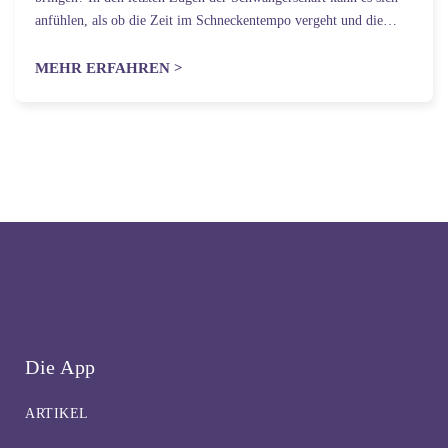
anfühlen, als ob die Zeit im Schneckentempo vergeht und die
Sehnsucht nach dem Baby überwältigend ist. Daher ist…
MEHR ERFAHREN >
Die App
ARTIKEL