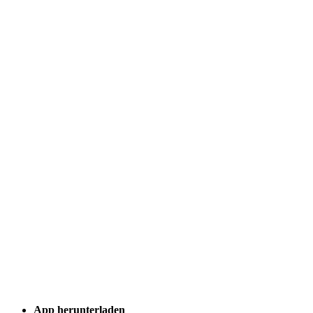
Case - Apohem
App herunterladen