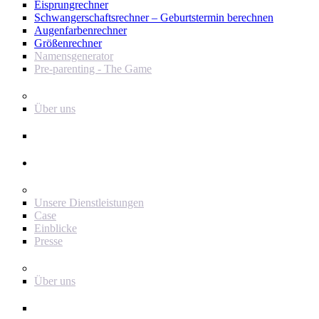
Eisprungrechner
Schwangerschaftsrechner – Geburtstermin berechnen
Augenfarbenrechner
Größenrechner
Namensgenerator
Pre-parenting - The Game
Baby Journey
Über uns
Support
Werbetreibender
Für Werbetreibende
Unsere Dienstleistungen
Case
Einblicke
Presse
Baby Journey
Über uns
Kontakt